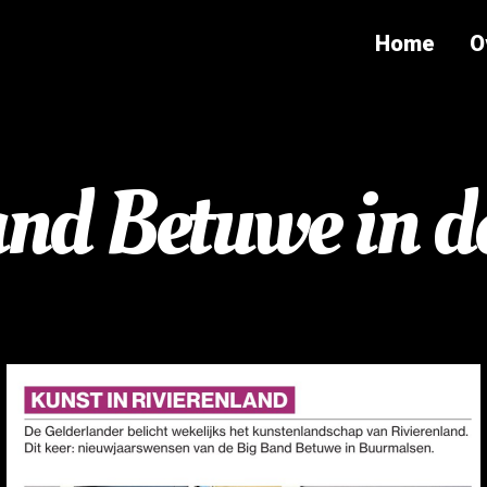
Home
O
nd Betuwe in d