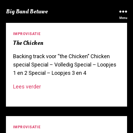
Big Band Betuwe
Menu
Categorieën
IMPROVISATIE
The Chicken
Backing track voor “the Chicken” Chicken
special Special – Volledig Special – Loopjes
1 en 2 Special – Loopjes 3 en 4
The
Lees verder
Chicken
Categorieën
IMPROVISATIE