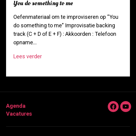
You do something to me
Oefenmateriaal om te improviseren op “You
do something to me” Improvisatie backing
track (C + D of E + F) : Akkoorden : Telefoon
opname…
You
Lees verder
do
something
to
me
Agenda
Faceboo
You
Vacatures