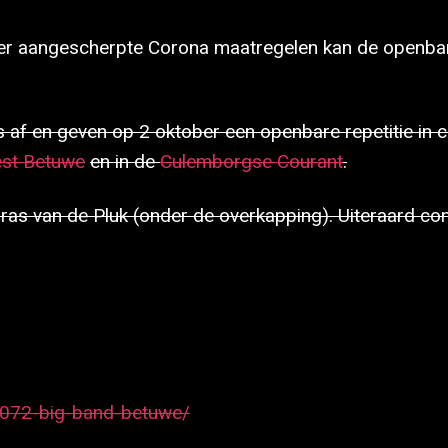
r aangescherpte Corona maatregelen kan de openbare r
 af en geven op 2 oktober een openbare repetitie in 
est Betuwe
en in de
Culemborgse Courant
.
ras van de Pluk (onder de overkapping). Uiteraard con
6072-big-band-betuwe/