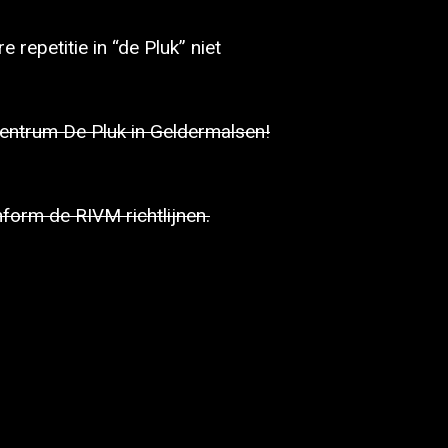
epetitie in “de Pluk” niet
centrum De Pluk in Geldermalsen!
form de RIVM richtlijnen.