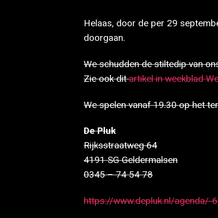
Helaas, door de per 29 septembe
doorgaan.
We schudden de stiltedip van ons
Zie ook dit
artikel in weekblad W
We spelen vanaf 19.30 op het ter
De Pluk
Rijksstraatweg 64
4191 SG Geldermalsen
0345 – 74 54 78
https://www.depluk.nl/agenda/-