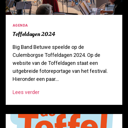
Categorieën
AGENDA
Toffeldagen 2024
Big Band Betuwe speelde op de
Culemborgse Toffeldagen 2024. Op de
website van de Toffeldagen staat een
uitgebreide fotoreportage van het festival.
Hieronder een paar…
Toffeldagen
Lees verder
2024