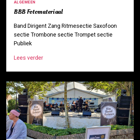
Categorieën
ALGEMEEN
BBB Fotomateriaal
Band Dirigent Zang Ritmesectie Saxofoon
sectie Trombone sectie Trompet sectie
Publiek
BBB
Lees verder
Fotomateriaal