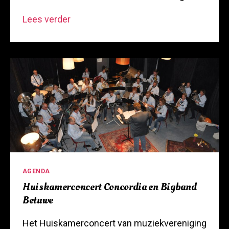
Ode
Lees verder
aan
de
Linge
Categorieën
AGENDA
Huiskamerconcert Concordia en Bigband
Betuwe
Het Huiskamerconcert van muziekvereniging