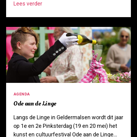
West
Lees verder
Betuwe
JAM
2024
Categorieën
AGENDA
Ode aan de Linge
Langs de Linge in Geldermalsen wordt dit jaar
op 1e en 2e Pinksterdag (19 en 20 mei) het
kunst en cultuurfestival Ode aan de Linge…