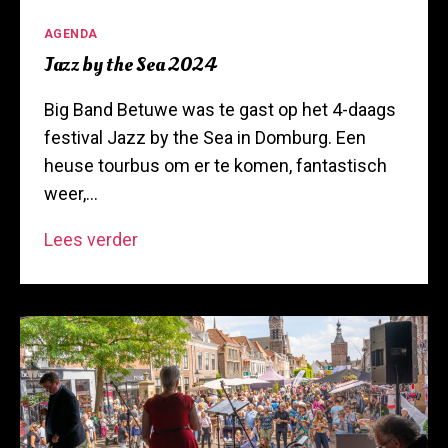
Categorieën
AGENDA
Jazz by the Sea 2024
Big Band Betuwe was te gast op het 4-daags
festival Jazz by the Sea in Domburg. Een
heuse tourbus om er te komen, fantastisch
weer,…
Jazz
Lees verder
by
the
Sea
2024