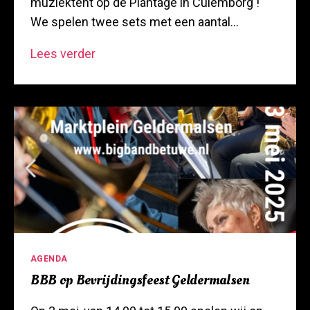
muziektent op de Plantage in Culemborg !
We spelen twee sets met een aantal…
Optreden
Lees verder
bij
Muziektent
“de
Plantage”
Categorieën
AGENDA
BBB op Bevrijdingsfeest Geldermalsen